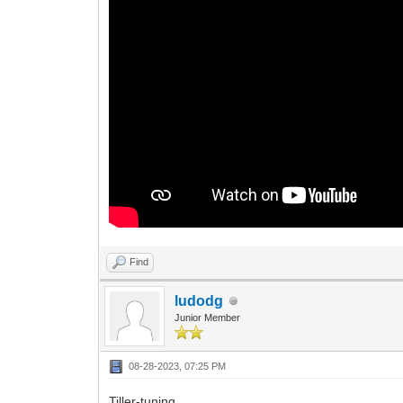
Find
ludodg
Junior Member
08-28-2023, 07:25 PM
Tiller-tuning