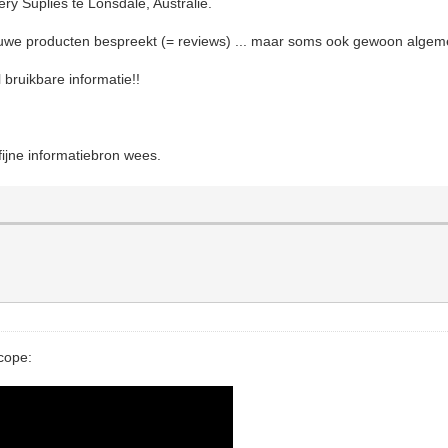
y Suplies te Lonsdale, Australië.
 nieuwe producten bespreekt (= reviews) ... maar soms ook gewoon algem
l bruikbare informatie!!
ijne informatiebron wees.
cope: