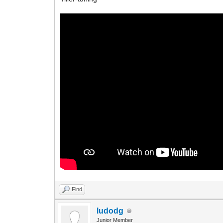
Find
ludodg
Junior Member