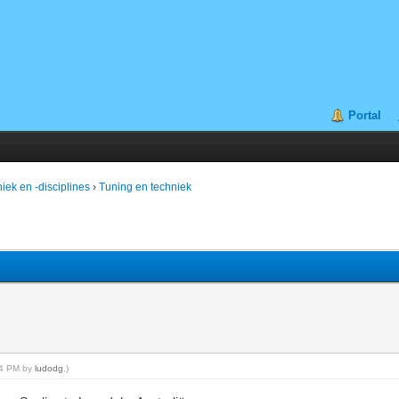
Portal
iek en -disciplines
›
Tuning en techniek
:34 PM by
ludodg
.)