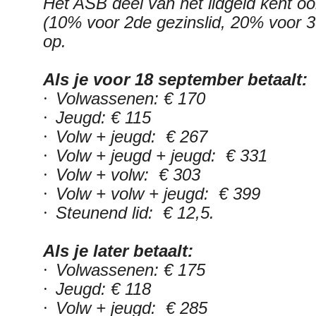
Het ASB deel van het lidgeld kent oo
(10% voor 2de gezinslid, 20% voor 3de
op.
Als je voor 18 september betaalt:
·
Volwassenen: € 170
·
Jeugd: € 115
·
Volw + jeugd: € 267
·
Volw + jeugd + jeugd: € 331
·
Volw + volw: € 303
·
Volw + volw + jeugd: € 399
·
Steunend lid: € 12,5.
Als je later betaalt:
·
Volwassenen: € 175
·
Jeugd: € 118
·
Volw + jeugd: € 285