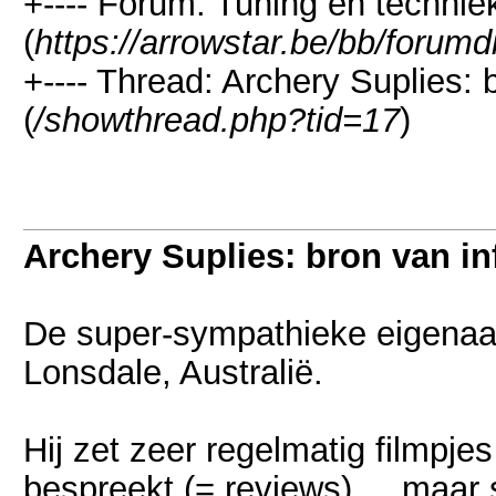
+---- Forum: Tuning en technie
(
https://arrowstar.be/bb/forumd
+---- Thread: Archery Suplies: 
(
/showthread.php?tid=17
)
Archery Suplies: bron van in
De super-sympathieke eigenaar
Lonsdale, Australië.
Hij zet zeer regelmatig filmpje
bespreekt (= reviews) ... ma